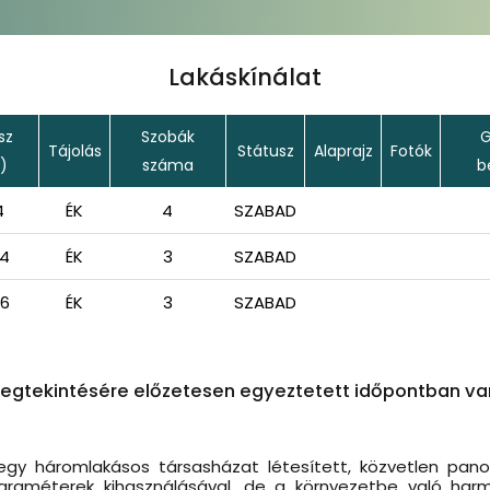
Lakáskínálat
sz
Szobák
G
Tájolás
Státusz
Alaprajz
Fotók
)
száma
b
4
ÉK
4
SZABAD
64
ÉK
3
SZABAD
56
ÉK
3
SZABAD
egtekintésére előzetesen egyeztetett időpontban va
egy háromlakásos társasházat létesített, közvetlen pan
araméterek kihasználásával, de a környezetbe való harmon