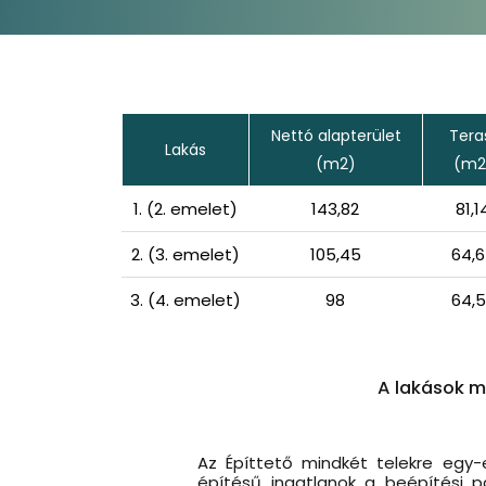
Nettó alapterület
Tera
Lakás
(m2)
(m2
1. (2. emelet)
143,82
81,1
2. (3. emelet)
105,45
64,
3. (4. emelet)
98
64,
A lakások m
Az Építtető mindkét telekre egy-
építésű ingatlanok a beépítési p