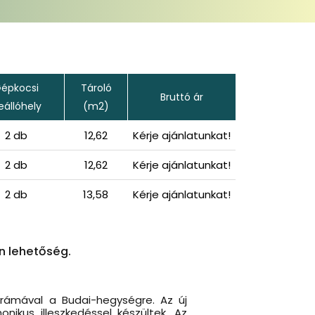
épkocsi
Tároló
Bruttó ár
eállóhely
(m2)
2 db
12,62
Kérje ajánlatunkat!
2 db
12,62
Kérje ajánlatunkat!
2 db
13,58
Kérje ajánlatunkat!
n lehetőség.
orámával a Budai-hegységre. Az új
ikus illeszkedéssel készültek. Az