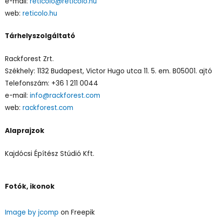
e-mail:
reticolo@reticolo.hu
web:
reticolo.hu
Tárhelyszolgáltató
Rackforest Zrt.
Székhely: 1132 Budapest, Victor Hugo utca 11. 5. em. B05001. ajtó
Telefonszám: +36 1 211 0044
e-mail:
info@rackforest.com
web:
rackforest.com
Alaprajzok
Kajdócsi Építész Stúdió Kft.
Fotók, ikonok
Image by jcomp
on Freepik