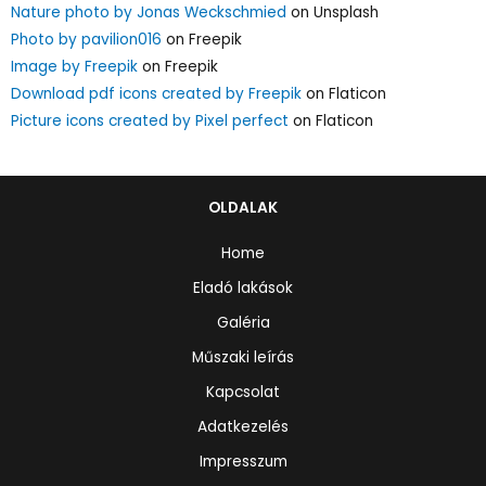
Nature photo by Jonas Weckschmied
on Unsplash
Photo by pavilion016
on Freepik
Image by Freepik
on Freepik
Download pdf icons created by Freepik
on Flaticon
Picture icons created by Pixel perfect
on Flaticon
OLDALAK
Home
Eladó lakások
Galéria
Műszaki leírás
Kapcsolat
Adatkezelés
Impresszum