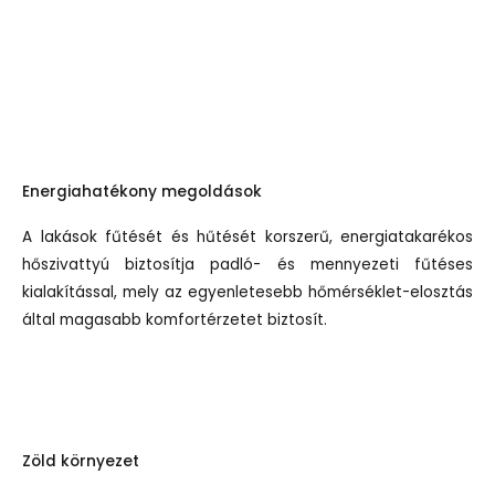
Energiahatékony megoldások
A lakások fűtését és hűtését korszerű, energiatakarékos
hőszivattyú biztosítja padló- és mennyezeti fűtéses
kialakítással, mely az egyenletesebb hőmérséklet-elosztás
által magasabb komfortérzetet biztosít.
Zöld környezet