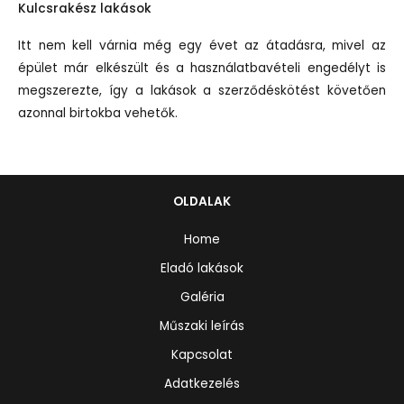
Kulcsrakész lakások
Itt nem kell várnia még egy évet az átadásra, mivel az
épület már elkészült és a használatbavételi engedélyt is
megszerezte, így a lakások a szerződéskötést követően
azonnal birtokba vehetők.
OLDALAK
Home
Eladó lakások
Galéria
Műszaki leírás
Kapcsolat
Adatkezelés