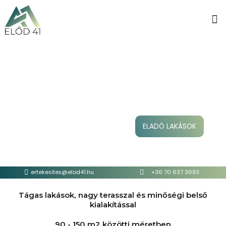
ELADÓ LAKÁSOK
ertekesites@elod41.hu
+36 70 637 3693
Tágas lakások, nagy terasszal és minőségi belső
kialakítással
90 - 150 m2 közötti méretben