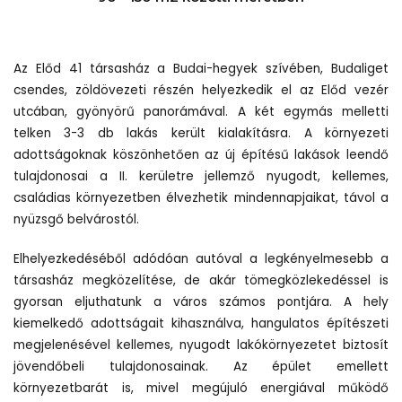
Az Előd 41 társasház a Budai-hegyek szívében, Budaliget
csendes, zöldövezeti részén helyezkedik el az Előd vezér
utcában, gyönyörű panorámával. A két egymás melletti
telken 3-3 db lakás került kialakításra. A környezeti
adottságoknak köszönhetően az új építésű lakások leendő
tulajdonosai a II. kerületre jellemző nyugodt, kellemes,
családias környezetben élvezhetik mindennapjaikat, távol a
nyüzsgő belvárostól.
Elhelyezkedéséből adódóan autóval a legkényelmesebb a
társasház megközelítése, de akár tömegközlekedéssel is
gyorsan eljuthatunk a város számos pontjára. A hely
kiemelkedő adottságait kihasználva, hangulatos építészeti
megjelenésével kellemes, nyugodt lakókörnyezetet biztosít
jövendőbeli tulajdonosainak. Az épület emellett
környezetbarát is, mivel megújuló energiával működő