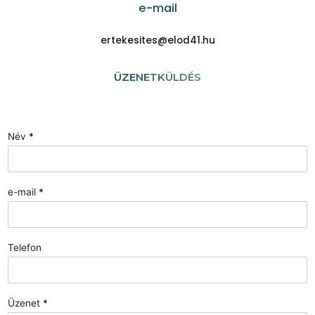
e-mail
ertekesites@elod41.hu
ÜZENETKÜLDÉS
Név
*
e-mail
*
Telefon
Üzenet
*