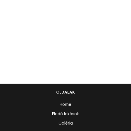
OLDALAK
Home
Eladó lakások
Galéria